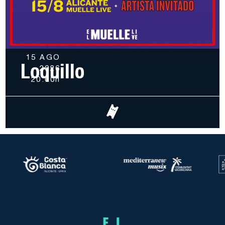
15 AGO
Loquillo
2026
20.00h