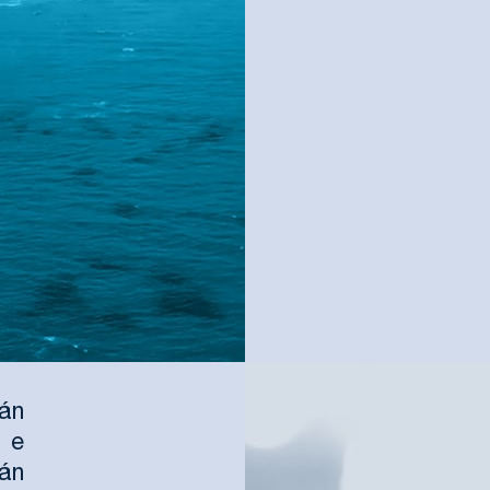
rán
 e
án