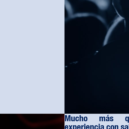
Mucho más q
experiencia con s