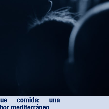
ue comida: una
abor mediterráneo