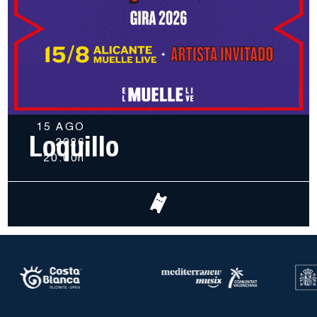
15 AGO
Loquillo
2026
20.00h