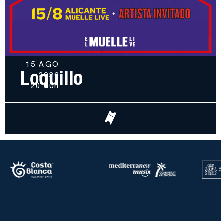
15 AGO
Loquillo
2026
20.00h