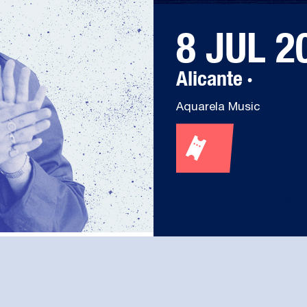
8 JUL 2
Alicante
·
Aquarela Music